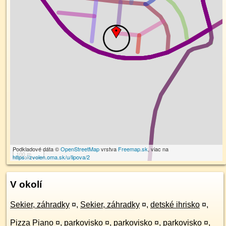
Podkladové dáta ©
OpenStreetMap
vrstva
Freemap.sk
, viac na
100 m
https://zvolen.oma.sk/u/lipova/2
V okolí
Sekier, záhradky
¤
,
Sekier, záhradky
¤
,
detské ihrisko
¤
,
Pizza Piano
¤
,
parkovisko
¤
,
parkovisko
¤
,
parkovisko
¤
,