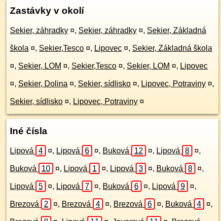
Zastávky v okolí
Sekier, záhradky
¤
,
Sekier, záhradky
¤
,
Sekier, Základná
škola
¤
,
Sekier,Tesco
¤
,
Lipovec
¤
,
Sekier, Základná škola
¤
,
Sekier, LOM
¤
,
Sekier,Tesco
¤
,
Sekier, LOM
¤
,
Lipovec
¤
,
Sekier, Dolina
¤
,
Sekier, sídlisko
¤
,
Lipovec, Potraviny
¤
,
Sekier, sídlisko
¤
,
Lipovec, Potraviny
¤
Iné čísla
Lipová
4
¤
,
Lipová
6
¤
,
Buková
12
¤
,
Lipová
8
¤
,
Buková
10
¤
,
Lipová
1
¤
,
Lipová
3
¤
,
Buková
8
¤
,
Lipová
5
¤
,
Lipová
7
¤
,
Buková
6
¤
,
Lipová
9
¤
,
Brezová
2
¤
,
Brezová
4
¤
,
Brezová
6
¤
,
Buková
4
¤
,