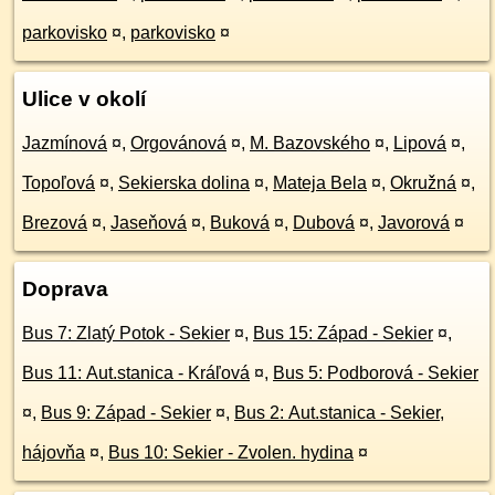
parkovisko
¤
,
parkovisko
¤
Ulice v okolí
Jazmínová
¤
,
Orgovánová
¤
,
M. Bazovského
¤
,
Lipová
¤
,
Topoľová
¤
,
Sekierska dolina
¤
,
Mateja Bela
¤
,
Okružná
¤
,
Brezová
¤
,
Jaseňová
¤
,
Buková
¤
,
Dubová
¤
,
Javorová
¤
Doprava
Bus 7: Zlatý Potok - Sekier
¤
,
Bus 15: Západ - Sekier
¤
,
Bus 11: Aut.stanica - Kráľová
¤
,
Bus 5: Podborová - Sekier
¤
,
Bus 9: Západ - Sekier
¤
,
Bus 2: Aut.stanica - Sekier,
hájovňa
¤
,
Bus 10: Sekier - Zvolen. hydina
¤