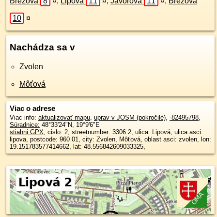
Brezová
8
¤
,
Lipová
11
¤
,
Javorová
11
¤
,
Brezová
10
¤
Nachádza sa v
Zvolen
Môťová
Viac o adrese
Viac info:
aktualizovať mapu
,
uprav v JOSM (pokročilé)
,
-82495798
,
Súradnice:
48°33'24"N
,
19°9'6"E
stiahni GPX
, cislo: 2, streetnumber: 3306 2, ulica: Lipová, ulica asci:
lipova, postcode: 960 01, city: Zvolen, Môťová, oblast asci: zvolen, lon:
19.151783577414662, lat: 48.556842609033325,