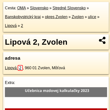
Cesta:
OMA
»
Slovensko
»
Stredné Slovensko
»
Banskobystrický kraj
»
okres Zvolen
»
Zvolen
»
ulice
»
Lipová
»
2
Lipová 2, Zvolen
adresa
Lipová
2
,
960 01
Zvolen, Môťová
Extra: