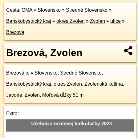
Cesta:
OMA
»
Slovensko
»
Stredné Slovensko
»
Banskobystrický kraj
»
okres Zvolen
»
Zvolen
»
ulice
»
Brezová
Brezová, Zvolen
Brezová je v
Slovensko
,
Stredné Slovensko
,
Banskobystrický kraj
,
okres Zvolen
,
Zvolenská kotlina
,
Javorie
,
Zvolen
,
Môťová
dĺžky 51 m
Extra: