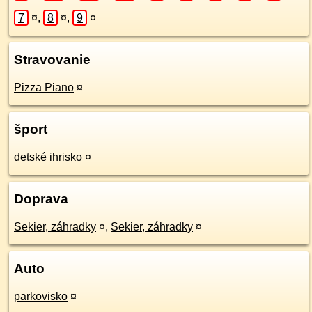
7
¤
,
8
¤
,
9
¤
Stravovanie
Pizza Piano
¤
šport
detské ihrisko
¤
Doprava
Sekier, záhradky
¤
,
Sekier, záhradky
¤
Auto
parkovisko
¤