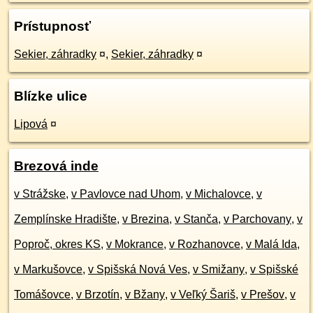
Prístupnosť
Sekier, záhradky
¤
,
Sekier, záhradky
¤
Blízke ulice
Lipová
¤
Brezová inde
v Strážske
,
v Pavlovce nad Uhom
,
v Michalovce
,
v
Zemplínske Hradište
,
v Brezina
,
v Stanča
,
v Parchovany
,
v
Poproč, okres KS
,
v Mokrance
,
v Rozhanovce
,
v Malá Ida
,
v Markušovce
,
v Spišská Nová Ves
,
v Smižany
,
v Spišské
Tomášovce
,
v Brzotín
,
v Bžany
,
v Veľký Šariš
,
v Prešov
,
v