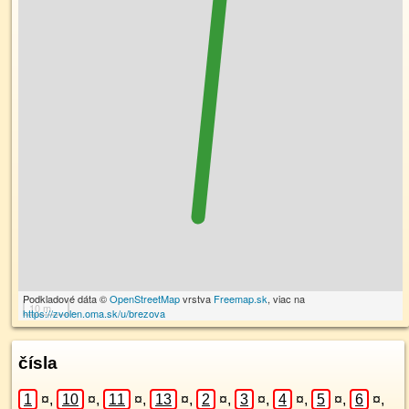
Podkladové dáta ©
OpenStreetMap
vrstva
Freemap.sk
, viac na
10 m
https://zvolen.oma.sk/u/brezova
čísla
1
¤
,
10
¤
,
11
¤
,
13
¤
,
2
¤
,
3
¤
,
4
¤
,
5
¤
,
6
¤
,