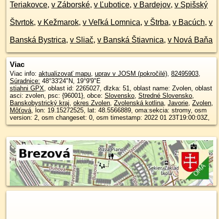
Teriakovce
,
v Záborské
,
v Ľubotice
,
v Bardejov
,
v Spišský
Štvrtok
,
v Kežmarok
,
v Veľká Lomnica
,
v Štrba
,
v Bacúch
,
v
Banská Bystrica
,
v Sliač
,
v Banská Štiavnica
,
v Nová Baňa
Viac
Viac info:
aktualizovať mapu
,
uprav v JOSM (pokročilé)
,
82495903
,
Súradnice:
48°33'24"N
,
19°9'9"E
stiahni GPX
, oblast id: 2265027, dlzka: 51, oblast name: Zvolen, oblast
asci: zvolen, psc: {96001}, obce:
Slovensko
,
Stredné Slovensko
,
Banskobystrický kraj
,
okres Zvolen
,
Zvolenská kotlina
,
Javorie
,
Zvolen
,
Môťová
, lon: 19.15272525, lat: 48.5566889, oma:sekcia: stromy, osm
version: 2, osm changeset: 0, osm timestamp: 2022 01 23T19:00:03Z,