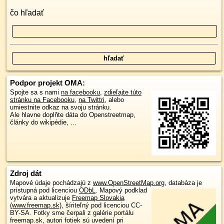
čo hľadať
Podpor projekt OMA:
Spojte sa s nami
na facebooku
,
zdieľajte túto
stránku na Facebooku
,
na Twittri
, alebo
umiestnite odkaz na svoju stránku.
Ale hlavne doplňte dáta do Openstreetmap,
články do wikipédie, ...
Zdroj dát
Mapové údaje pochádzajú z
www.OpenStreetMap.org
, databáza je
prístupná pod licenciou
ODbL
.
Mapový podklad
vytvára a aktualizuje
Freemap Slovakia
(www.freemap.sk)
, šíriteľný pod licenciou CC-
BY-SA. Fotky sme čerpali z galérie portálu
freemap.sk, autori fotiek sú uvedení pri