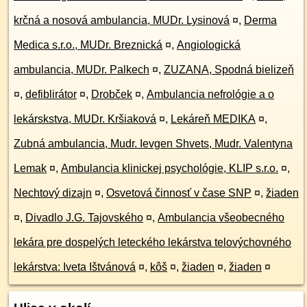
krčná a nosová ambulancia, MUDr. Lysinová
¤
,
Derma
Medica s.r.o., MUDr. Breznická
¤
,
Angiologická
ambulancia, MUDr. Palkech
¤
,
ZUZANA, Spodná bielizeň
¤
,
defiblirátor
¤
,
Drobček
¤
,
Ambulancia nefrológie a o
lekárskstva, MUDr. Kršiaková
¤
,
Lekáreň MEDIKA
¤
,
Zubná ambulancia, Mudr. Ievgen Shvets, Mudr. Valentyna
Lemak
¤
,
Ambulancia klinickej psychológie, KLIP s.r.o.
¤
,
Nechtový dizajn
¤
,
Osvetová činnosť v čase SNP
¤
,
žiaden
¤
,
Divadlo J.G. Tajovského
¤
,
Ambulancia všeobecného
lekára pre dospelých leteckého lekárstva telovýchovného
lekárstva: Iveta Ištvánová
¤
,
kôš
¤
,
žiaden
¤
,
žiaden
¤