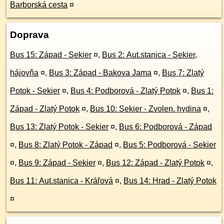
Barborská cesta
¤
Doprava
Bus 15: Západ - Sekier
¤
,
Bus 2: Aut.stanica - Sekier,
hájovňa
¤
,
Bus 3: Západ - Bakova Jama
¤
,
Bus 7: Zlatý
Potok - Sekier
¤
,
Bus 4: Podborová - Zlatý Potok
¤
,
Bus 1:
Západ - Zlatý Potok
¤
,
Bus 10: Sekier - Zvolen. hydina
¤
,
Bus 13: Zlatý Potok - Sekier
¤
,
Bus 6: Podborová - Západ
¤
,
Bus 8: Zlatý Potok - Západ
¤
,
Bus 5: Podborová - Sekier
¤
,
Bus 9: Západ - Sekier
¤
,
Bus 12: Západ - Zlatý Potok
¤
,
Bus 11: Aut.stanica - Kráľová
¤
,
Bus 14: Hrad - Zlatý Potok
¤