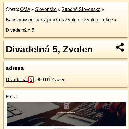
Cesta:
OMA
»
Slovensko
»
Stredné Slovensko
»
Banskobystrický kraj
»
okres Zvolen
»
Zvolen
»
ulice
»
Divadelná
»
5
Divadelná 5, Zvolen
adresa
Divadelná
5
,
960 01
Zvolen
Extra: