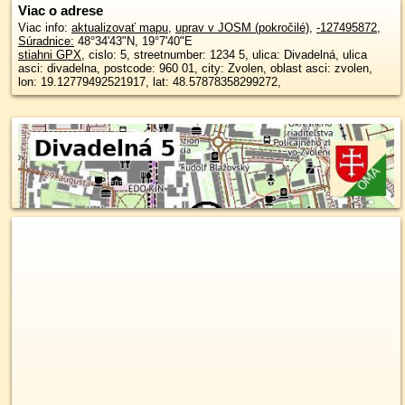
Viac o adrese
Viac info:
aktualizovať mapu
,
uprav v JOSM (pokročilé)
,
-127495872
,
Súradnice:
48°34'43"N
,
19°7'40"E
stiahni GPX
, cislo: 5, streetnumber: 1234 5, ulica: Divadelná, ulica
asci: divadelna, postcode: 960 01, city: Zvolen, oblast asci: zvolen,
lon: 19.12779492521917, lat: 48.57878358299272,