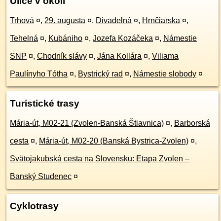
Ulice v okolí
Trhová
¤
,
29. augusta
¤
,
Divadelná
¤
,
Hrnčiarska
¤
,
Tehelná
¤
,
Kubániho
¤
,
Jozefa Kozáčeka
¤
,
Námestie
SNP
¤
,
Chodník slávy
¤
,
Jána Kollára
¤
,
Viliama
Paulínyho Tótha
¤
,
Bystrický rad
¤
,
Námestie slobody
¤
Turistické trasy
Mária-út, M02-21 (Zvolen-Banská Štiavnica)
¤
,
Barborská
cesta
¤
,
Mária-út, M02-20 (Banská Bystrica-Zvolen)
¤
,
Svätojakubská cesta na Slovensku: Etapa Zvolen –
Banský Studenec
¤
Cyklotrasy