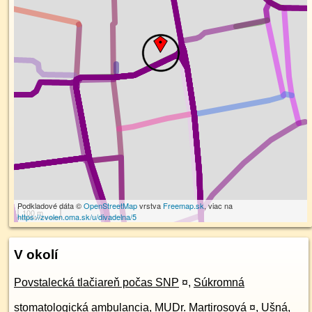
Podkladové dáta ©
OpenStreetMap
vrstva
Freemap.sk
, viac na
100 m
https://zvolen.oma.sk/u/divadelna/5
V okolí
Povstalecká tlačiareň počas SNP
¤
,
Súkromná
stomatologická ambulancia, MUDr. Martirosová
¤
,
Ušná,