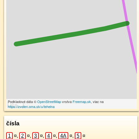
Podkladové dáta ©
OpenStreetMap
vrstva
Freemap.sk
, viac na
10 m
https://zvolen.oma.sk/u/tehelna
čísla
1
¤
,
2
¤
,
3
¤
,
4
¤
,
4A
¤
,
5
¤