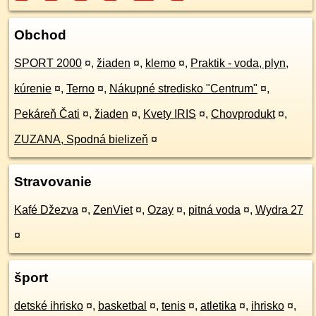
Obchod
SPORT 2000
¤
,
žiaden
¤
,
klemo
¤
,
Praktik - voda, plyn,
kúrenie
¤
,
Terno
¤
,
Nákupné stredisko "Centrum"
¤
,
Pekáreň Čati
¤
,
žiaden
¤
,
Kvety IRIS
¤
,
Chovprodukt
¤
,
ZUZANA, Spodná bielizeň
¤
Stravovanie
Kafé Džezva
¤
,
ZenViet
¤
,
Ozay
¤
,
pitná voda
¤
,
Wydra 27
¤
šport
detské ihrisko
¤
,
basketbal
¤
,
tenis
¤
,
atletika
¤
,
ihrisko
¤
,