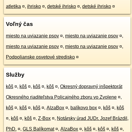
atletika
¤
,
ihrisko
¤
,
detské ihrisko
¤
,
detské ihrisko
¤
Voľný čas
miesto na uviazanie psov
¤
,
miesto na uviazanie psov
¤
,
miesto na uviazanie psov
¤
,
miesto na uviazanie psov
¤
,
Podpolianske osvetové stredisko
¤
Služby
kôš
¤
,
kôš
¤
,
kôš
¤
,
kôš
¤
,
Okresný dopravný inšpektorát
Okresného riaditeľstva Policajného zboru vo Zvolene
¤
,
kôš
¤
,
kôš
¤
,
kôš
¤
,
AlzaBox
¤
,
balíkovo box
¤
,
kôš
¤
,
kôš
¤
,
kôš
¤
,
kôš
¤
,
Z-Box
¤
,
Notársky úrad JUDr. Jozef Brázdil,
PhD.
¤
,
GLS Balíkomat
¤
,
AlzaBox
¤
,
kôš
¤
,
kôš
¤
,
kôš
¤
,