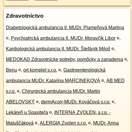
Zdravotníctvo
Diabetologická ambulancia II. MUDr. Plameňová Martina
¤
,
Psychiatrická ambulancia II. MUDr. Moravčík Libor
¤
,
Kardiologická ambulancia II. MUDr. Štefánik Miloš
¤
,
MEDOKAD Zdravotnícke potreby, pomôcky a zariadenia
¤
,
Benu
¤
,
ort komplet s.r.o.
¤
,
Gastroenterologická
ambulancia MUDr. Katarína MARCINEKOVÁ
¤
,
AB MED
s.r.o.
¤
,
Chirurgická ambulancia MUDr. Martin
ABELOVSKÝ
¤
,
dermAcorr-MUDr. Kováčová s.r.o.
¤
,
Lekáreň u Spasiteľa
¤
,
INTERNA ZVOLEN, s.r.o. -
Matuščáková
¤
,
ALERGIA Zvolen s.r.o.
¤
,
MUDr. Anna