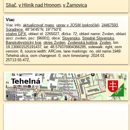
Sliač
,
v Hliník nad Hronom
,
v Žarnovica
Viac
Viac info:
aktualizovať mapu
,
uprav v JOSM (pokročilé)
,
24467593
,
Súradnice:
48°34'45"N
,
19°7'50"E
stiahni GPX
, oblast id: 2265027, dlzka: 72, oblast name: Zvolen, oblast
asci: zvolen, psc: {96001}, obce:
Slovensko
,
Stredné Slovensko
,
Banskobystrický kraj
,
okres Zvolen
,
Zvolenská kotlina
,
Zvolen
, lon:
19.130601525191437, lat: 48.579376904366285, sidewalk: right, osm
version: 8, source:width: ARCore, lane markings: no, old name:1949:
Tehelná ulica, osm changeset: 0, osm timestamp: 2024 01
25T13:55:47Z,