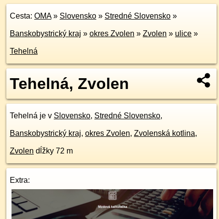
Cesta:
OMA
»
Slovensko
»
Stredné Slovensko
»
Banskobystrický kraj
»
okres Zvolen
»
Zvolen
»
ulice
»
Tehelná
Tehelná, Zvolen
Tehelná je v
Slovensko
,
Stredné Slovensko
,
Banskobystrický kraj
,
okres Zvolen
,
Zvolenská kotlina
,
Zvolen
dĺžky 72 m
Extra: