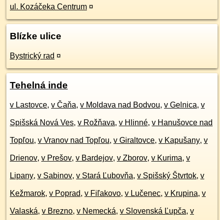
ul. Kozáčeka Centrum
¤
Blízke ulice
Bystrický rad
¤
Tehelná inde
v Lastovce
,
v Čaňa
,
v Moldava nad Bodvou
,
v Gelnica
,
v
Spišská Nová Ves
,
v Rožňava
,
v Hlinné
,
v Hanušovce nad
Topľou
,
v Vranov nad Topľou
,
v Giraltovce
,
v Kapušany
,
v
Drienov
,
v Prešov
,
v Bardejov
,
v Zborov
,
v Kurima
,
v
Lipany
,
v Sabinov
,
v Stará Ľubovňa
,
v Spišský Štvrtok
,
v
Kežmarok
,
v Poprad
,
v Fiľakovo
,
v Lučenec
,
v Krupina
,
v
Valaská
,
v Brezno
,
v Nemecká
,
v Slovenská Ľupča
,
v