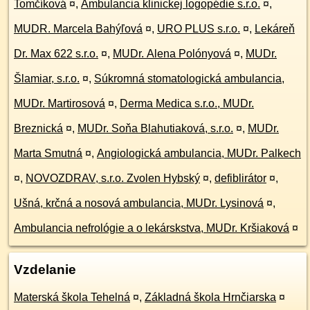
Tomčíková
¤
,
Ambulancia klinickej logopédie s.r.o.
¤
,
MUDR. Marcela Bahýľová
¤
,
URO PLUS s.r.o.
¤
,
Lekáreň
Dr. Max 622 s.r.o.
¤
,
MUDr. Alena Polónyová
¤
,
MUDr.
Šlamiar, s.r.o.
¤
,
Súkromná stomatologická ambulancia,
MUDr. Martirosová
¤
,
Derma Medica s.r.o., MUDr.
Breznická
¤
,
MUDr. Soňa Blahutiaková, s.r.o.
¤
,
MUDr.
Marta Smutná
¤
,
Angiologická ambulancia, MUDr. Palkech
¤
,
NOVOZDRAV, s.r.o. Zvolen Hybský
¤
,
defiblirátor
¤
,
Ušná, krčná a nosová ambulancia, MUDr. Lysinová
¤
,
Ambulancia nefrológie a o lekárskstva, MUDr. Kršiaková
¤
Vzdelanie
Materská škola Tehelná
¤
,
Základná škola Hrnčiarska
¤