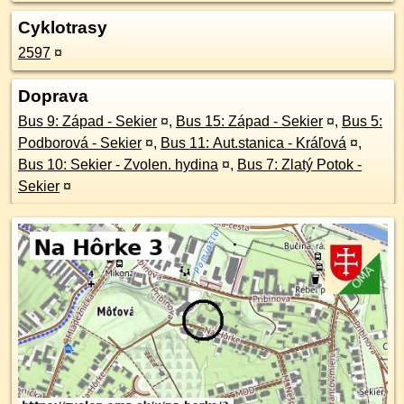
Cyklotrasy
2597
¤
Doprava
Bus 9: Západ - Sekier
¤
,
Bus 15: Západ - Sekier
¤
,
Bus 5:
Podborová - Sekier
¤
,
Bus 11: Aut.stanica - Kráľová
¤
,
Bus 10: Sekier - Zvolen. hydina
¤
,
Bus 7: Zlatý Potok -
Sekier
¤