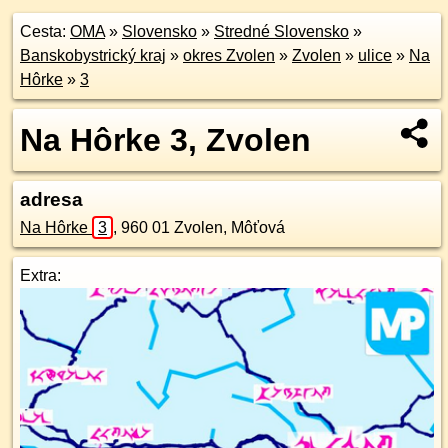
Cesta:
OMA
»
Slovensko
»
Stredné Slovensko
»
Banskobystrický kraj
»
okres Zvolen
»
Zvolen
»
ulice
»
Na
Hôrke
»
3
Na Hôrke 3, Zvolen
adresa
Na Hôrke
3
,
960 01
Zvolen, Môťová
Extra: