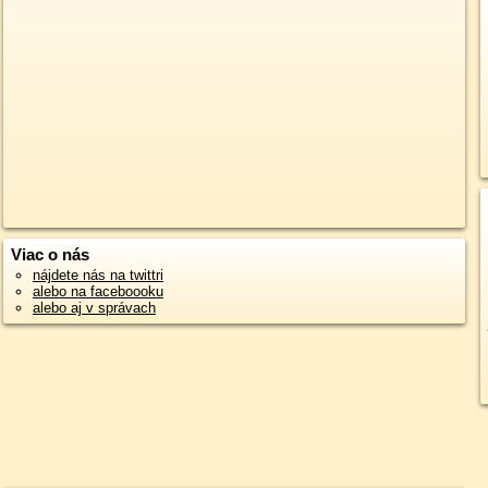
Viac o nás
nájdete nás na twittri
alebo na faceboooku
alebo aj v správach