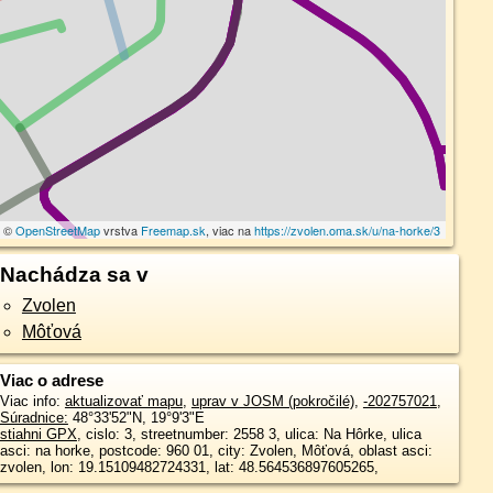
a ©
OpenStreetMap
vrstva
Freemap.sk
, viac na
https://zvolen.oma.sk/u/na-horke/3
Nachádza sa v
Zvolen
Môťová
Viac o adrese
Viac info:
aktualizovať mapu
,
uprav v JOSM (pokročilé)
,
-202757021
,
Súradnice:
48°33'52"N
,
19°9'3"E
stiahni GPX
, cislo: 3, streetnumber: 2558 3, ulica: Na Hôrke, ulica
asci: na horke, postcode: 960 01, city: Zvolen, Môťová, oblast asci:
zvolen, lon: 19.15109482724331, lat: 48.564536897605265,