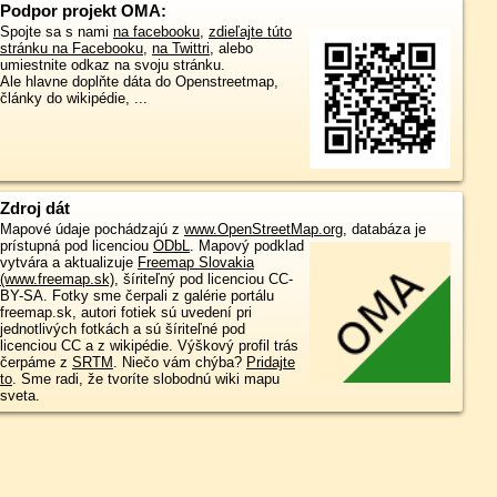
Podpor projekt OMA:
Spojte sa s nami
na facebooku
,
zdieľajte túto
stránku na Facebooku
,
na Twittri
, alebo
umiestnite odkaz na svoju stránku.
Ale hlavne doplňte dáta do Openstreetmap,
články do wikipédie, ...
Zdroj dát
Mapové údaje pochádzajú z
www.OpenStreetMap.org
, databáza je
prístupná pod licenciou
ODbL
.
Mapový podklad
vytvára a aktualizuje
Freemap Slovakia
(www.freemap.sk)
, šíriteľný pod licenciou CC-
BY-SA. Fotky sme čerpali z galérie portálu
freemap.sk, autori fotiek sú uvedení pri
jednotlivých fotkách a sú šíriteľné pod
licenciou CC a z wikipédie. Výškový profil trás
čerpáme z
SRTM
. Niečo vám chýba?
Pridajte
to
. Sme radi, že tvoríte slobodnú wiki mapu
sveta.