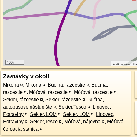
100 m
Podkladové dát
Zastávky v okolí
Mikona
¤
,
Mikona
¤
,
Bučina, rázcestie
¤
,
Bučina,
rázcestie
¤
,
Môťová, rázcestie
¤
,
Môťová, rázcestie
¤
,
Sekier, rázcestie
¤
,
Sekier, rázcestie
¤
,
Bučina,
autobusové nástupište
¤
,
Sekier,Tesco
¤
,
Lipovec,
Potraviny
¤
,
Sekier, LOM
¤
,
Sekier, LOM
¤
,
Lipovec,
Potraviny
¤
,
Sekier,Tesco
¤
,
Môťová, hájovňa
¤
,
Môťová,
čerpacia stanica
¤