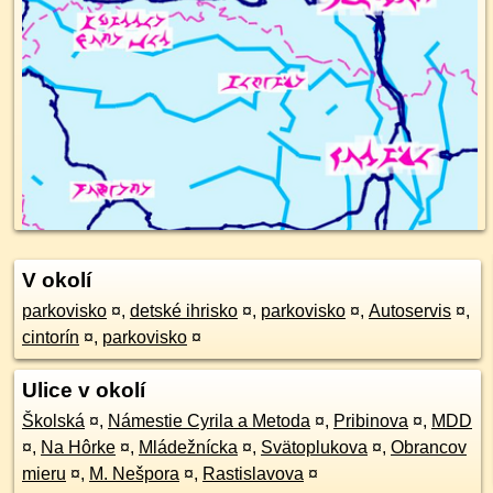
V okolí
parkovisko
¤
,
detské ihrisko
¤
,
parkovisko
¤
,
Autoservis
¤
,
cintorín
¤
,
parkovisko
¤
Ulice v okolí
Školská
¤
,
Námestie Cyrila a Metoda
¤
,
Pribinova
¤
,
MDD
¤
,
Na Hôrke
¤
,
Mládežnícka
¤
,
Svätoplukova
¤
,
Obrancov
mieru
¤
,
M. Nešpora
¤
,
Rastislavova
¤